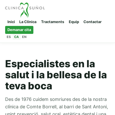
Inici
La Clínica
Tractaments
Equip
Contactar
Demanar cita
ES
CA
EN
Especialistes en la
salut i la bellesa de la
teva boca
Des de 1976 cuidem somriures des de la nostra
clínica de Comte Borrell, al barri de Sant Antoni,
unint prevenció, salut oral, estètica dental i una